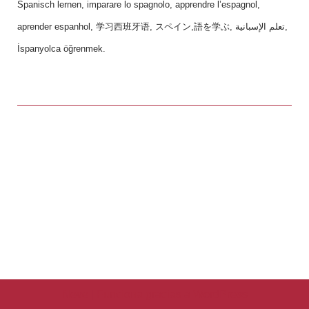
Spanisch lernen, imparare lo spagnolo, apprendre l’espagnol,
aprender espanhol, 学习西班牙语, スペイン,語を学ぶ, تعلم الإسبانية,
İspanyolca öğrenmek.
Neve
| Funciona gracias a
WordPress