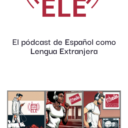
El pódcast de
E
spañol como
L
engua
E
xtranjera