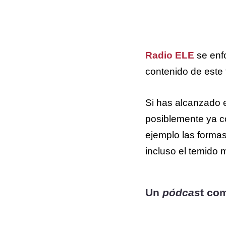
Radio ELE
se enf
contenido de este 
Si has alcanzado e
posiblemente ya c
ejemplo las forma
incluso el temido 
Un
pódcas
t com