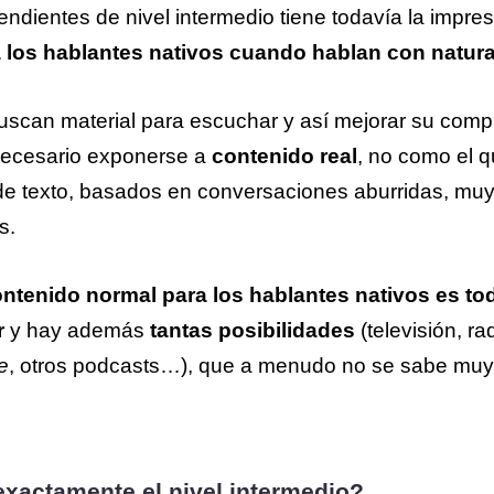
ndientes de nivel intermedio tiene todavía la impre
 los hablantes nativos cuando hablan con natura
scan material para escuchar y así mejorar su compr
 necesario exponerse a
contenido real
, no como el q
de texto, basados en conversaciones aburridas, muy
s.
ntenido normal para los hablantes nativos es t
r
y hay además
tantas posibilidades
(televisión, rad
e
, otros podcasts…), que a menudo no se sabe muy
exactamente el nivel intermedio?