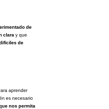
perimentado de
 clara
y que
ifíciles de
Para aprender
én es necesario
 que nos permita