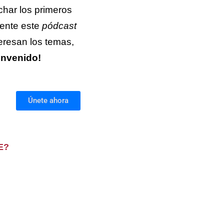
har los primeros
mente este
pódcast
teresan los temas,
envenido!
Únete ahora
E?