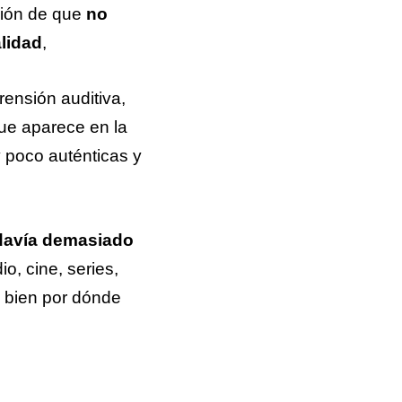
sión de que
no
lidad
,
ensión auditiva,
ue aparece en la
 poco auténticas y
odavía demasiado
io, cine, series,
 bien por dónde