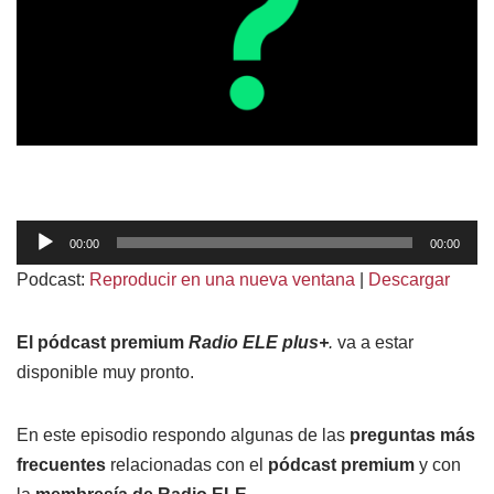
R
00:00
00:00
e
Podcast:
Reproducir en una nueva ventana
|
Descargar
p
r
El pódcast premium
Radio ELE plus+
.
va a estar
o
disponible muy pronto.
d
u
En este episodio respondo algunas de las
preguntas más
c
frecuentes
relacionadas con el
pódcast premium
y con
t