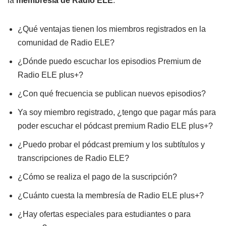
la
membresía de Radio ELE
.
o
r
¿Qué ventajas tienen los miembros registrados en la
d
comunidad de Radio ELE?
e
a
¿Dónde puedo escuchar los episodios Premium de
u
Radio ELE plus+?
d
¿Con qué frecuencia se publican nuevos episodios?
i
Ya soy miembro registrado, ¿tengo que pagar más para
o
poder escuchar el pódcast premium Radio ELE plus+?
¿Puedo probar el pódcast premium y los subtítulos y
transcripciones de Radio ELE?
¿Cómo se realiza el pago de la suscripción?
¿Cuánto cuesta la membresía de Radio ELE plus+?
¿Hay ofertas especiales para estudiantes o para