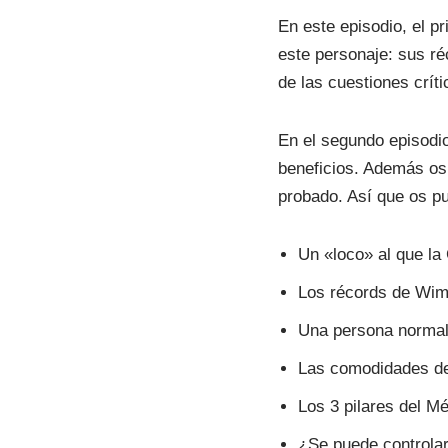
e
En este episodio, el p
a
este personaje: sus ré
u
de las cuestiones crít
d
i
En el segundo episodi
o
beneficios. Además os
probado. Así que os p
Un «loco» al que la 
Los récords de Wi
Una persona normal 
Las comodidades de
Los 3 pilares del M
¿Se puede controlar