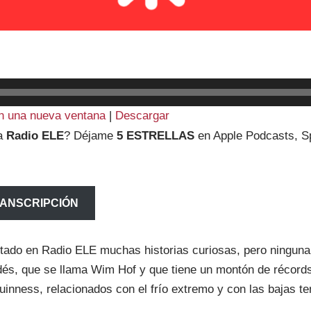
n una nueva ventana
|
Descargar
ta
Radio ELE
? Déjame
5 ESTRELLAS
en Apple Podcasts, Sp
RANSCRIPCIÓN
ntado en Radio ELE muchas historias curiosas, pero ningun
és, que se llama Wim Hof y que tiene un montón de récords,
Guinness, relacionados con el frío extremo y con las bajas t