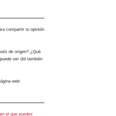
n
t
a
r
ra compartir tu opinión
o
d
i
país de origen? ¿Qué
s
puede ser útil también
m
i
n
página web
u
i
r
e
l
 en el que puedes