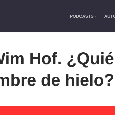
PODCASTS
AUT
im Hof. ¿Quié
mbre de hielo?