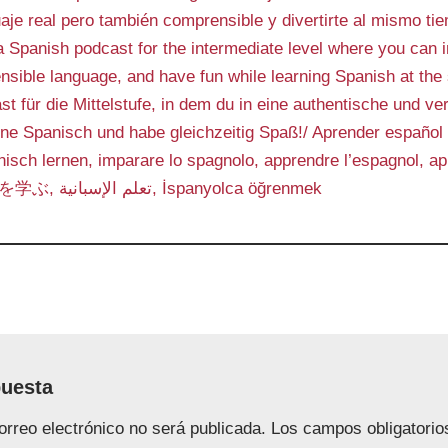
aje real pero también comprensible y divertirte al mismo t
 Spanish podcast for the intermediate level where you can 
nsible language, and have fun while learning Spanish at th
st für die Mittelstufe, in dem du in eine authentische und v
rne Spanisch und habe gleichzeitig Spaß!/ Aprender español
nisch lernen, imparare lo spagnolo, apprendre l’espagnol,
西班牙语, スペイン,語を学ぶ, تعلم الإسبانية, İspanyolca öğrenmek
puesta
orreo electrónico no será publicada.
Los campos obligatori