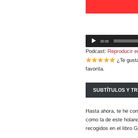
R
00:00
e
Podcast:
Reproducir e
p
¿Te gus
r
favorita.
o
d
u
SUBTÍTULOS Y T
c
t
Hasta ahora, te he co
o
como la de este holand
r
recogidos en el libro 
d