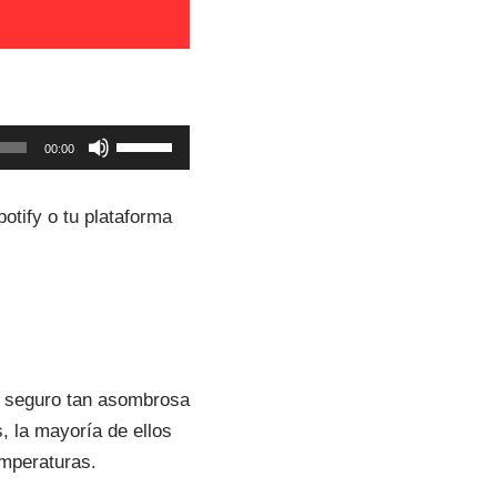
U
00:00
t
i
otify o tu plataforma
l
i
z
a
l
a
a seguro tan asombrosa
s
 la mayoría de ellos
t
emperaturas.
e