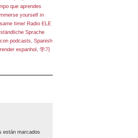
v
iempo que aprendes
o
immerse yourself in
l
e same time/ Radio ELE
u
erständliche Sprache
m
 con podcasts, Spanish
e
 aprender espanhol, 学习
n
.
os están marcados