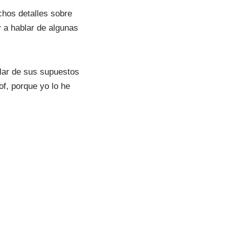
c
chos detalles sobre
l
 a hablar de algunas
a
s
d
lar de sus supuestos
e
f, porque yo lo he
f
l
e
c
h
a
a
r
r
i