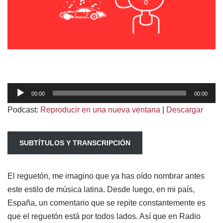
R
00:00
00:00
e
Podcast:
Reproducir en una nueva ventana
|
Descargar
p
r
o
SUBTÍTULOS Y TRANSCRIPCIÓN
d
u
El reguetón, me imagino que ya has oído nombrar antes
c
este estilo de música latina. Desde luego, en mi país,
t
España, un comentario que se repite constantemente es
o
que el reguetón está por todos lados. Así que en Radio