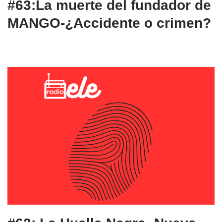
#63:La muerte del fundador de
MANGO-¿Accidente o crimen?